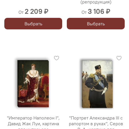
(репродукция)
2 209 ₽
3 106 ₽
От
От
Выбрать
Выбрать
"Император Наполеон I",
"Портрет Александра III с
Давид Жак Луи, картина
рапортом в руках", Серов