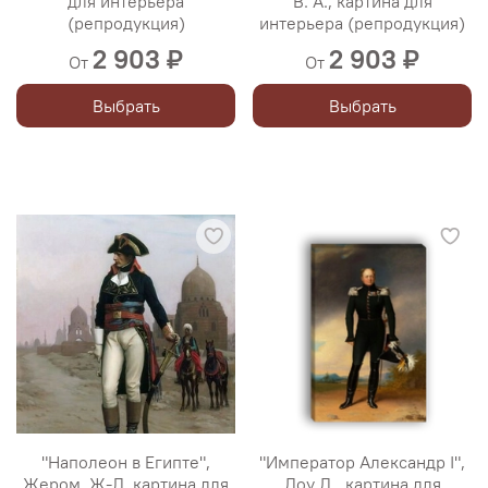
для интерьера
В. А., картина для
(репродукция)
интерьера (репродукция)
2 903 ₽
2 903 ₽
От
От
Выбрать
Выбрать
"Наполеон в Египте",
"Император Александр I",
Жером, Ж-Л, картина для
Доу Д., картина для