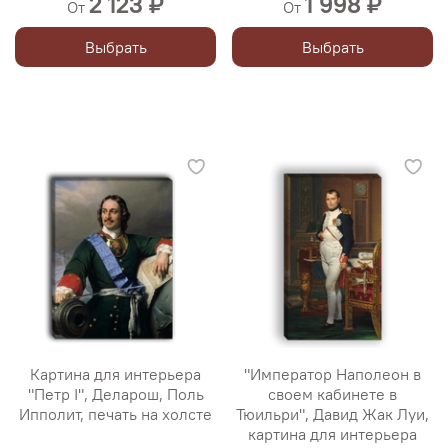
2 123 ₽
1 998 ₽
От
От
Выбрать
Выбрать
Картина для интерьера
"Император Наполеон в
"Петр I", Деларош, Поль
своем кабинете в
Ипполит, печать на холсте
Тюильри", Давид Жак Луи,
картина для интерьера