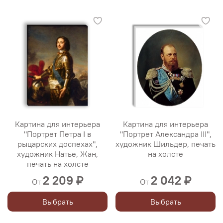
Картина для интерьера
Картина для интерьера
"Портрет Петра I в
"Портрет Александра III",
рыцарских доспехах",
художник Шильдер, печать
художник Натье, Жан,
на холсте
печать на холсте
2 209 ₽
2 042 ₽
От
От
Выбрать
Выбрать