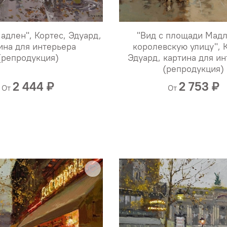
адлен", Кортес, Эдуард,
"Вид с площади Мадл
ина для интерьера
королевскую улицу", 
(репродукция)
Эдуард, картина для и
(репродукция)
2 444 ₽
2 753 ₽
От
От