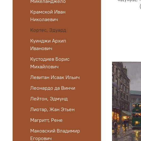
Микеланджело
Крамской Иван
Николаевич
Кортес, Эдуард
Куинджи Архип
Иванович
Кустодиев Борис
Михайлович
Левитан Исаак Ильич
Леонардо да Винчи
Лейтон, Эдмунд
Лиотар, Жан Этьен
Магритт, Рене
Маковский Владимир
Егорович