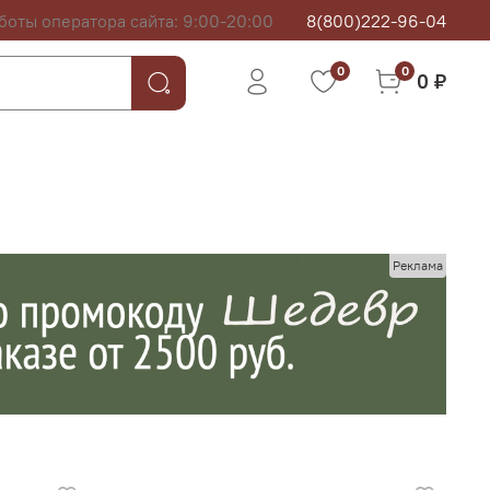
боты оператора сайта: 9:00-20:00
8(800)222-96-04
0
0
0 ₽
Реклама