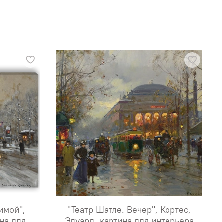
имой",
"Театр Шатле. Вечер", Кортес,
на для
Эдуард, картина для интерьера