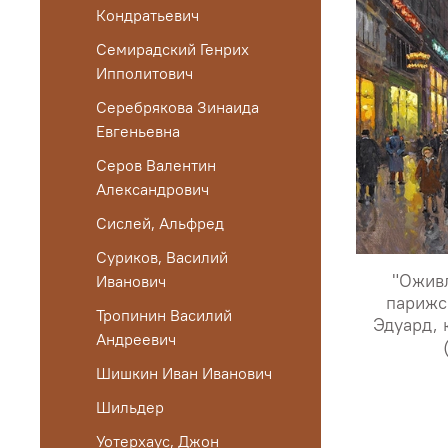
Кондратьевич
Семирадский Генрих
Ипполитович
Серебрякова Зинаида
Евгеньевна
Серов Валентин
Александрович
Сислей, Альфред
Суриков, Василий
"Ожив
Иванович
парижс
Тропинин Василий
Эдуард, 
Андреевич
Шишкин Иван Иванович
Шильдер
Уотерхаус, Джон