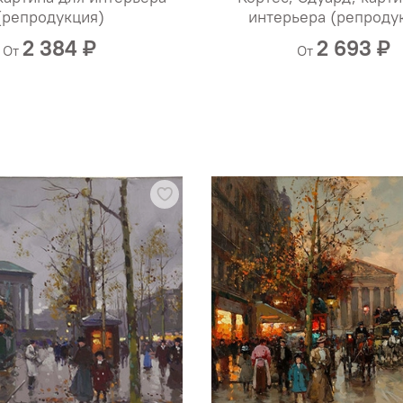
(репродукция)
интерьера (репроду
2 384 ₽
2 693 ₽
От
От