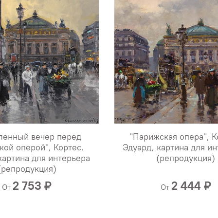
ленный вечер перед
"Парижская опера", К
кой оперой", Кортес,
Эдуард, картина для и
картина для интерьера
(репродукция)
(репродукция)
2 753 ₽
2 444 ₽
От
От