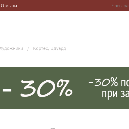
Отзывы
Часы ра
Художники
Кортес, Эдуард