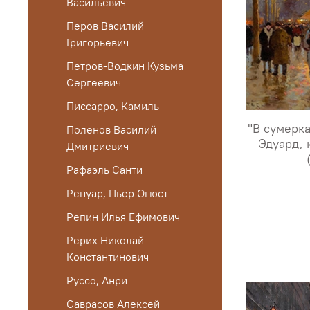
Васильевич
Перов Василий
Григорьевич
Петров-Водкин Кузьма
Сергеевич
Писсарро, Камиль
"В сумерка
Поленов Василий
Эдуард, 
Дмитриевич
Рафаэль Санти
Ренуар, Пьер Огюст
Репин Илья Ефимович
Рерих Николай
Константинович
Руссо, Анри
Саврасов Алексей