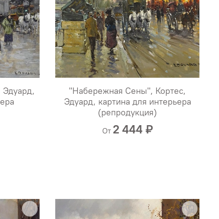
, Эдуард,
"Набережная Сены", Кортес,
ьера
Эдуард, картина для интерьера
(репродукция)
2 444 ₽
От