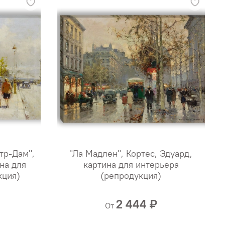
тр-Дам",
"Ла Мадлен", Кортес, Эдуард,
на для
картина для интерьера
кция)
(репродукция)
2 444 ₽
От