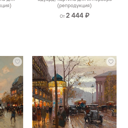
кция)
(репродукция)
2 444 ₽
От