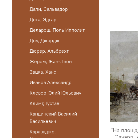
Дали, Сальвадор
Дега, Эдгар
Деларош, Поль Ипполит
Доу, Джордж
Дюрер, Альбрехт
Жером, Жан-Леон
Зацка, Ханс
Иванов Александр
Клевер Юлий Юльевич
Климт, Густав
Кандинский Василий
Васильевич
"На площа
Караваджо,
Эдуард, 