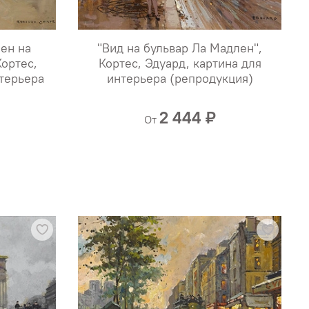
ен на
"Вид на бульвар Ла Мадлен",
Кортес,
Кортес, Эдуард, картина для
нтерьера
интерьера (репродукция)
2 444 ₽
От