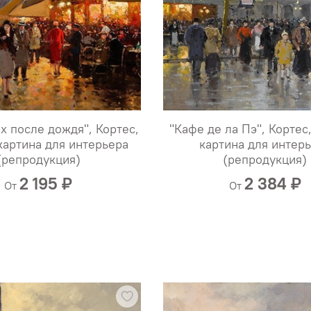
х после дождя", Кортес,
"Кафе де ла Пэ", Кортес
картина для интерьера
картина для интер
(репродукция)
(репродукция)
2 195 ₽
2 384 ₽
От
От