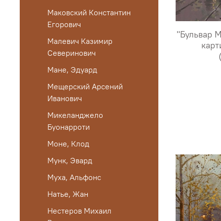
Маковский Константин
Егорович
"Бульвар М
Малевич Казимир
карт
Северинович
Мане, Эдуард
Мещерский Арсений
Иванович
Микеланджело
Буонарроти
Моне, Клод
Мунк, Эвард
Муха, Альфонс
Натье, Жан
Нестеров Михаил