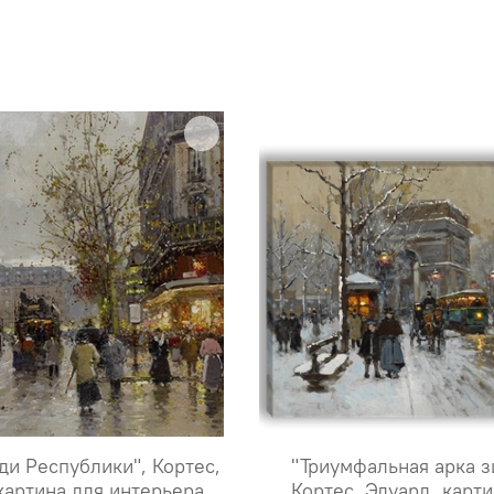
ди Республики", Кортес,
"Триумфальная арка з
картина для интерьера
Кортес, Эдуард, карти