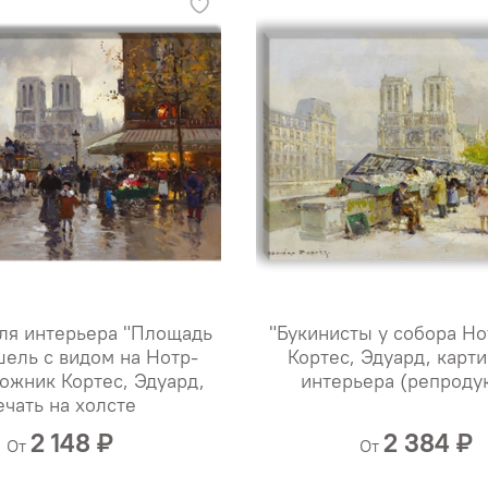
ля интерьера "Площадь
"Букинисты у собора Но
ель с видом на Нотр-
Кортес, Эдуард, карти
дожник Кортес, Эдуард,
интерьера (репроду
ечать на холсте
2 148 ₽
2 384 ₽
От
От