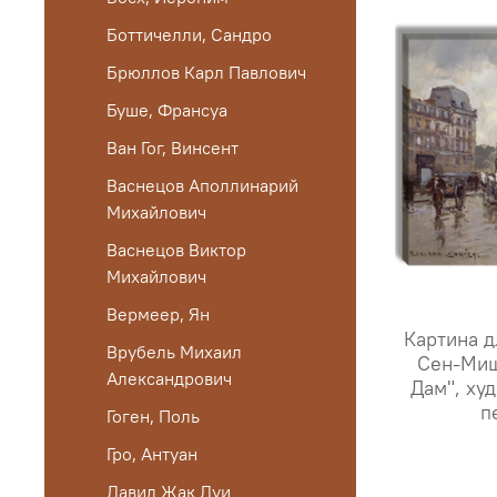
Боттичелли, Сандро
Брюллов Карл Павлович
Буше, Франсуа
Ван Гог, Винсент
Васнецов Аполлинарий
Михайлович
Васнецов Виктор
Михайлович
Вермеер, Ян
Картина д
Врубель Михаил
Сен-Миш
Александрович
Дам", ху
п
Гоген, Поль
Гро, Антуан
Давид Жак Луи