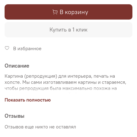
В корзину
Купить в 1 клик
В избранное
Описание
Картина (репродукция) для интерьера, печать на
холсте. Мы сами изготавливаем картины и стараемся,
чтобы репродукция была максимально похожа на
оригинальную картину, какой её создал художник.
Показать полностью
Именно поэтому, мы уделяем особое внимание
передаче цветов и сохранению пропорций картин. Для
печати используются художественный хлопковый холст
Отзывы
и экологические чернила. Репродукцию можно купить
на подрамнике (деревянный подрамник, галерейная
Отзывов еще никто не оставлял
натяжка) или без подрамника (только холст,
доставляется в рулоне в тубусе). Картина продается в