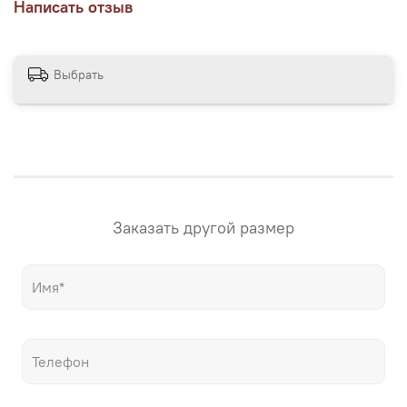
Написать отзыв
нескольких вариантах размеров, представленных на
сайте магазина. Если вам нужна картина в своих
размерах – напишите нам! "Настене.рф" – точные
репродукции мировых шедевров живописи, только
Выбрать
гораздо дешевле оригиналов!
Заказать другой размер