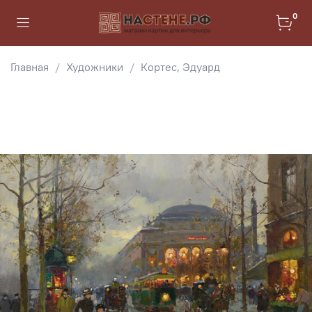
0
Главная
Художники
Кортес, Эдуард