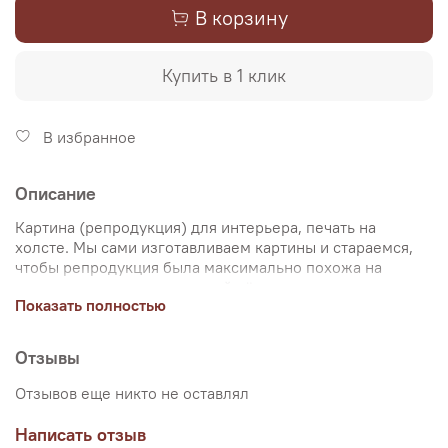
В корзину
Купить в 1 клик
В избранное
Описание
Картина (репродукция) для интерьера, печать на
холсте. Мы сами изготавливаем картины и стараемся,
чтобы репродукция была максимально похожа на
оригинальную картину, какой её создал художник.
Показать полностью
Именно поэтому, мы уделяем особое внимание
передаче цветов и сохранению пропорций картин. Для
печати используются художественный хлопковый холст
Отзывы
и экологические чернила. Репродукцию можно купить
на подрамнике (деревянный подрамник, галерейная
Отзывов еще никто не оставлял
натяжка) или без подрамника (только холст,
доставляется в рулоне в тубусе). Картина продается в
Написать отзыв
нескольких вариантах размеров, представленных на