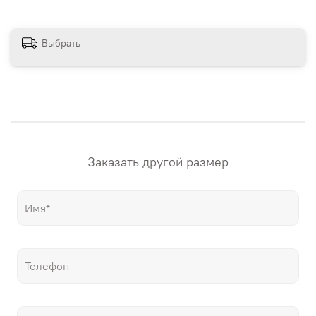
сайте магазина. Если вам нужна картина в других
размерах – напишите нам! "Настене.рф" – точные
репродукции мировых шедевров живописи, только
Выбрать
гораздо дешевле оригиналов!
Заказать другой размер