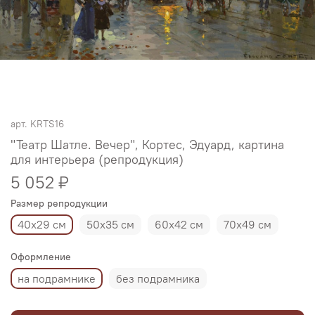
арт.
KRTS16
"Театр Шатле. Вечер", Кортес, Эдуард, картина
для интерьера (репродукция)
5 052 ₽
Размер репродукции
40х29 см
50х35 см
60х42 см
70х49 см
Оформление
на подрамнике
без подрамника