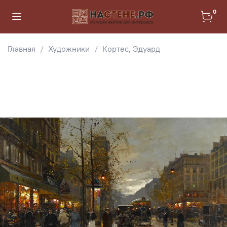
0
Главная
Художники
Кортес, Эдуард