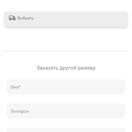
сайте магазина. Если вам нужна картина в других
размерах – напишите нам! "Настене.рф" – точные
репродукции мировых шедевров живописи, только
Выбрать
гораздо дешевле оригиналов!
Заказать другой размер