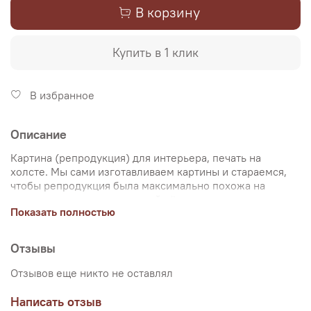
В корзину
Купить в 1 клик
В избранное
Описание
Картина (репродукция) для интерьера, печать на
холсте. Мы сами изготавливаем картины и стараемся,
чтобы репродукция была максимально похожа на
оригинальную картину, какой её создал художник.
Показать полностью
Именно поэтому, мы уделяем особое внимание
передаче цветов и сохранению пропорций картин. Для
печати используются художественный хлопковый холст
Отзывы
и экологические чернила. Репродукцию можно купить
на подрамнике (деревянный подрамник, галерейная
Отзывов еще никто не оставлял
натяжка) или без подрамника (только холст,
доставляется в рулоне в тубусе). Картина продается в
Написать отзыв
нескольких вариантах размеров, представленных на