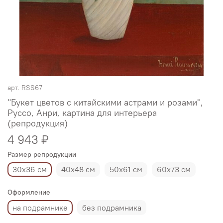
арт.
RSS67
"Букет цветов с китайскими астрами и розами",
Руссо, Анри, картина для интерьера
(репродукция)
4 943 ₽
Размер репродукции
30х36 см
40х48 см
50х61 см
60х73 см
Оформление
на подрамнике
без подрамника