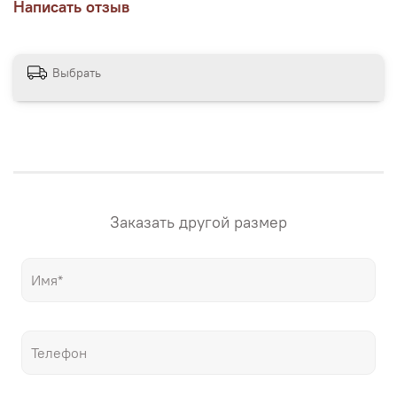
Написать отзыв
нескольких вариантах размеров, представленных на
сайте магазина. Если вам нужна картина в других
размерах – напишите нам! "Настене.рф" – точные
репродукции мировых шедевров живописи, только
Выбрать
гораздо дешевле оригиналов!
Заказать другой размер