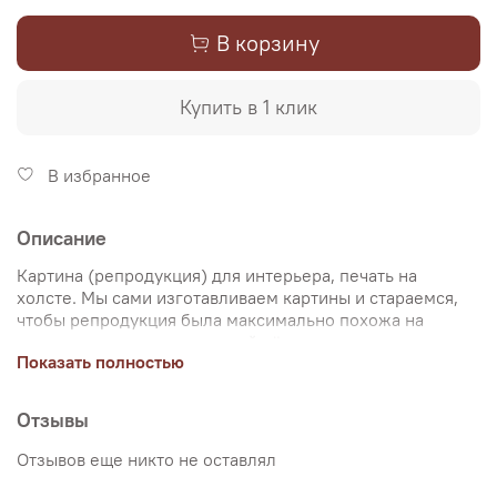
В корзину
Купить в 1 клик
В избранное
Описание
Картина (репродукция) для интерьера, печать на
холсте. Мы сами изготавливаем картины и стараемся,
чтобы репродукция была максимально похожа на
оригинальную картину, какой её создал художник.
Показать полностью
Именно поэтому, мы уделяем особое внимание
передаче цветов и сохранению пропорций картин. Для
печати используются художественный хлопковый холст
Отзывы
и экологические чернила. Репродукцию можно купить
на подрамнике (деревянный подрамник, галерейная
Отзывов еще никто не оставлял
натяжка) или без подрамника (только холст,
доставляется в рулоне в тубусе). Картина продается в