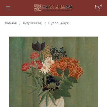
0
Главная
Художники
Руссо, Анри