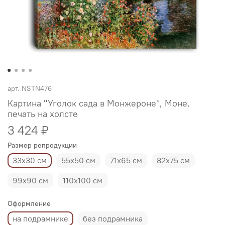
арт.
NSTN476
Картина "Уголок сада в Монжероне", Моне,
печать на холсте
3 424 ₽
Размер репродукции
33х30 см
55х50 см
71х65 см
82х75 см
99х90 см
110х100 см
Оформление
на подрамнике
без подрамника