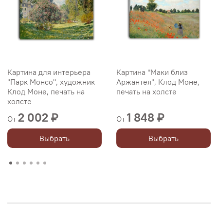
Картина для интерьера
Картина "Маки близ
"Парк Монсо", художник
Аржантея", Клод Моне,
Клод Моне, печать на
печать на холсте
холсте
2 002 ₽
1 848 ₽
От
От
Выбрать
Выбрать