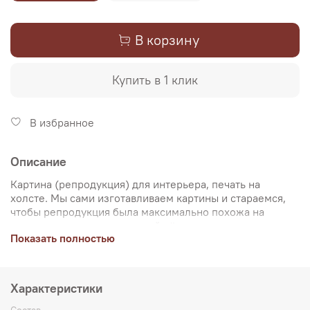
В корзину
Купить в 1 клик
В избранное
Описание
Картина (репродукция) для интерьера, печать на
холсте. Мы сами изготавливаем картины и стараемся,
чтобы репродукция была максимально похожа на
оригинальную картину, какой её создал художник.
Показать полностью
Именно поэтому, мы уделяем особое внимание
передаче цветов и сохранению пропорций картин. Для
печати используются художественный хлопковый холст
и экологические чернила. Репродукцию можно купить
Характеристики
на подрамнике (деревянный подрамник, галерейная
натяжка) или без подрамника (только холст,