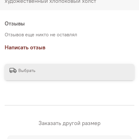
художественный хлопоковый холст
нескольких вариантах размеров, представленных на
сайте магазина. Если вам нужна картина в своих
размерах – напишите нам! "Настене.рф" – точные
Отзывы
репродукции мировых шедевров живописи, только
гораздо дешевле оригиналов!
Отзывов еще никто не оставлял
Написать отзыв
Выбрать
Заказать другой размер