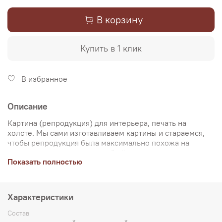
В корзину
Купить в 1 клик
В избранное
Описание
Картина (репродукция) для интерьера, печать на
холсте. Мы сами изготавливаем картины и стараемся,
чтобы репродукция была максимально похожа на
оригинальную картину, какой её создал художник.
Показать полностью
Именно поэтому, мы уделяем особое внимание
передаче цветов и сохранению пропорций картин. Для
печати используются художественный хлопковый холст
и экологические чернила. Репродукцию можно купить
Характеристики
на подрамнике (деревянный подрамник, галерейная
натяжка) или без подрамника (только холст,
Состав
доставляется в рулоне в тубусе). Картина продается в