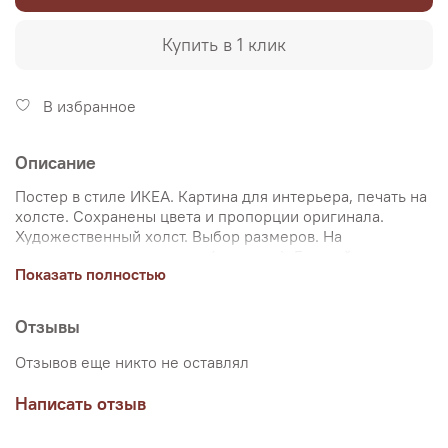
Купить в 1 клик
В избранное
Описание
Постер в стиле ИКЕА. Картина для интерьера, печать на
холсте. Сохранены цвета и пропорции оригинала.
Художественный холст. Выбор размеров. На
подрамнике или в рулоне (дешевле). Галерейная
Показать полностью
натяжка на подрамник, не требует оформления в багет.
Двойная упаковка товара. Доставка по РФ. Интернет-
магазин "Настене.рф" создан для ценителей живописи.
Отзывы
Мы сами изготавливаем репродукции картин и уделяем
особое внимание передаче цветов и сохранению
Отзывов еще никто не оставлял
пропорций картин. Покупая репродукцию в интернет-
магазине "Настене.рф", вы приобретаете максимально
Написать отзыв
точную копию мирового шедевра, только гораздо
дешевле оригинала.