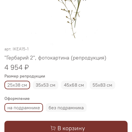
арт.
IKEA15-1
"Гербарий 2", фотокартина (репродукция)
4 954 ₽
Размер репродукции
25х38 см
35х53 см
45х68 см
55х83 см
Оформление
на подрамнике
без подрамника
В корзину