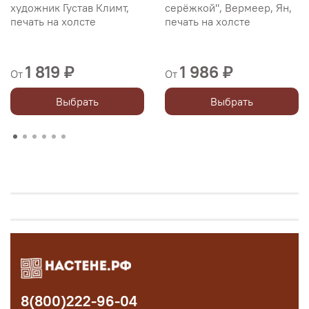
художник Густав Климт,
серёжкой", Вермеер, Ян,
печать на холсте
печать на холсте
1 819 ₽
1 986 ₽
От
От
Выбрать
Выбрать
8(800)222-96-04