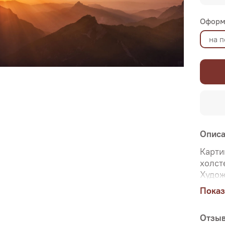
Оформ
на 
Опис
Карти
холст
Худож
подра
Показ
натяж
багет
Отзы
Интер