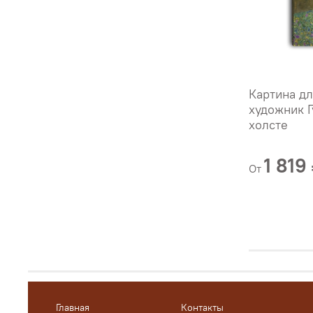
Картина дл
художник Г
холсте
1 819
От
Главная
Контакты