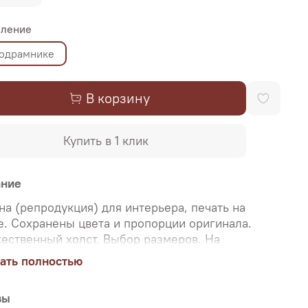
ление
подрамнике
В корзину
Купить в 1 клик
ание
на (репродукция) для интерьера, печать на
е. Сохранены цвета и пропорции оригинала.
ественный холст. Выбор размеров. На
мнике или в рулоне (дешевле). Галерейная
ать полностью
ка на подрамник, не требует оформления в
. Двойная упаковка товара. Доставка по РФ.
вы
нет-магазин "Настене.рф" создан для ценителей