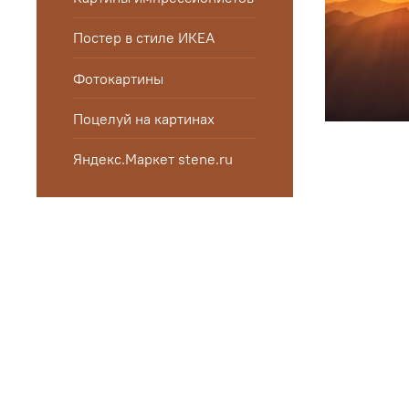
Постер в стиле ИКЕА
Фотокартины
Поцелуй на картинах
Яндекс.Маркет stene.ru