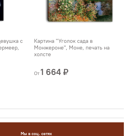
Девушка с
Картина "Уголок сада в
К
ермеер,
Монжероне", Моне, печать на
"
холсте
х
Б
1 664 ₽
От
О
Мы в соц. сетях