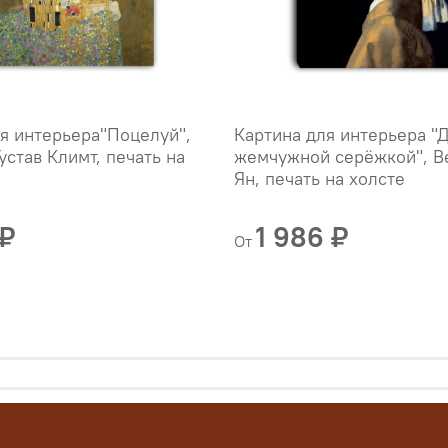
я интерьера"Поцелуй",
Картина для интерьера "
устав Климт, печать на
жемчужной серёжкой", В
Ян, печать на холсте
 ₽
1 986 ₽
От