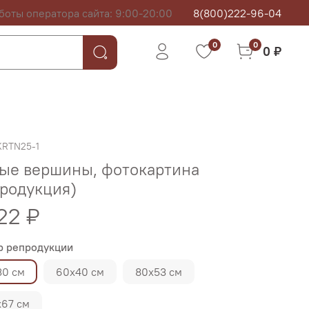
боты оператора сайта: 9:00-20:00
8(800)222-96-04
0
0
0 ₽
KRTN25-1
ные вершины, фотокартина
родукция)
22 ₽
р репродукции
30 см
60х40 см
80х53 см
х67 см