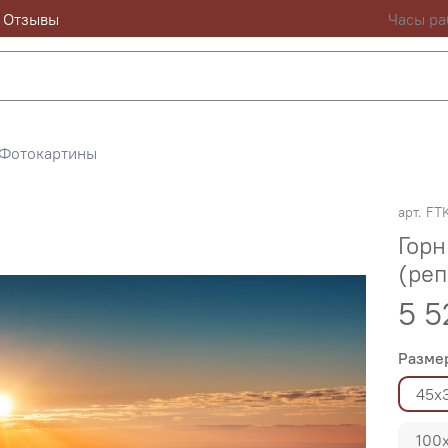
Отзывы
Часы ра
Фотокартины
арт.
FT
Гор
(реп
5 5
Разме
45х
100