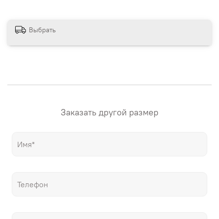
сайте магазина. Если вам нужна картина в других
размерах – напишите нам! "Настене.рф" – точные
репродукции мировых шедевров живописи, только
Выбрать
гораздо дешевле оригиналов!
Заказать другой размер