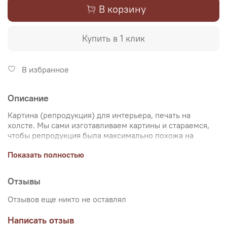
В корзину
Купить в 1 клик
В избранное
Описание
Картина (репродукция) для интерьера, печать на
холсте. Мы сами изготавливаем картины и стараемся,
чтобы репродукция была максимально похожа на
оригинальную картину, какой её создал художник.
Показать полностью
Именно поэтому, мы уделяем особое внимание
передаче цветов и сохранению пропорций картин. Для
печати используются художественный хлопковый холст
Отзывы
и экологические чернила. Репродукцию можно купить
на подрамнике (деревянный подрамник, галерейная
Отзывов еще никто не оставлял
натяжка) или без подрамника (только холст,
доставляется в рулоне в тубусе). Картина продается в
Написать отзыв
нескольких вариантах размеров, представленных на