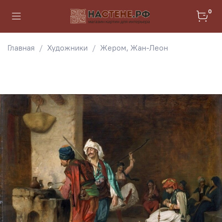
0
Главная
Художники
Жером, Жан-Леон