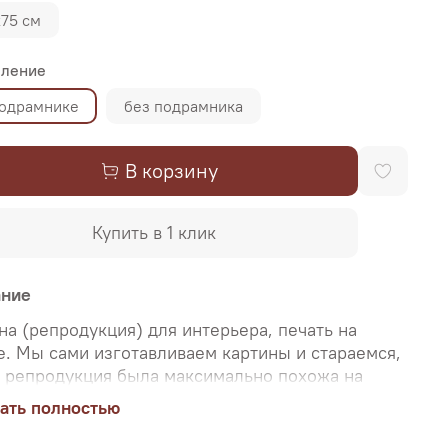
х75 см
ление
подрамнике
без подрамника
В корзину
Купить в 1 клик
ание
на (репродукция) для интерьера, печать на
е. Мы сами изготавливаем картины и стараемся,
 репродукция была максимально похожа на
нальную картину, какой её создал художник.
ать полностью
о поэтому, мы уделяем особое внимание
аче цветов и сохранению пропорций картин. Для