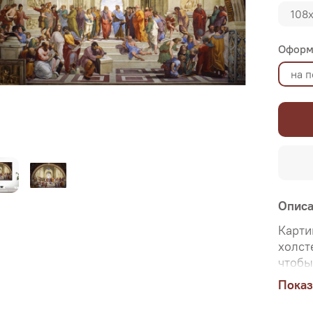
108
Оформ
на 
Опис
Карти
холст
чтобы
ориги
Показ
Именн
перед