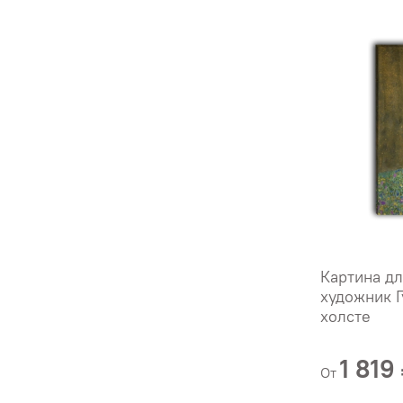
Картина дл
художник Г
холсте
1 819
От