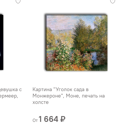
Девушка с
Картина "Уголок сада в
К
ермеер,
Монжероне", Моне, печать на
"
холсте
х
Б
1 664 ₽
От
О