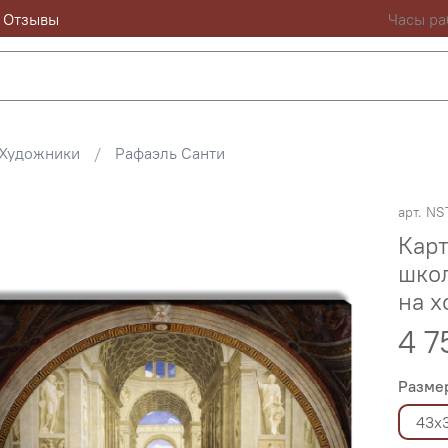
Отзывы
Часы ра
Художники
Рафаэль Санти
арт.
NS
Карт
школ
на х
4 7
Разме
43х