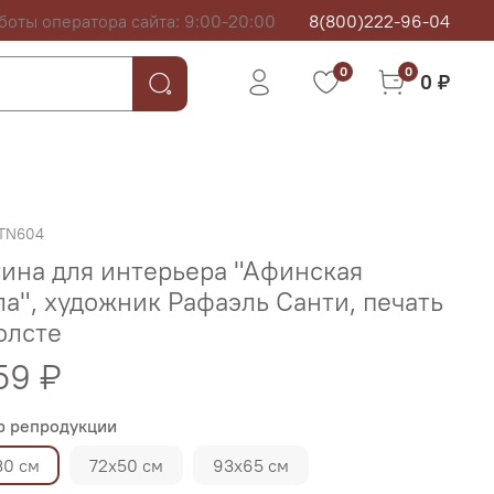
боты оператора сайта: 9:00-20:00
8(800)222-96-04
0
0
0 ₽
TN604
ина для интерьера "Афинская
а", художник Рафаэль Санти, печать
олсте
59 ₽
р репродукции
30 см
72х50 см
93х65 см