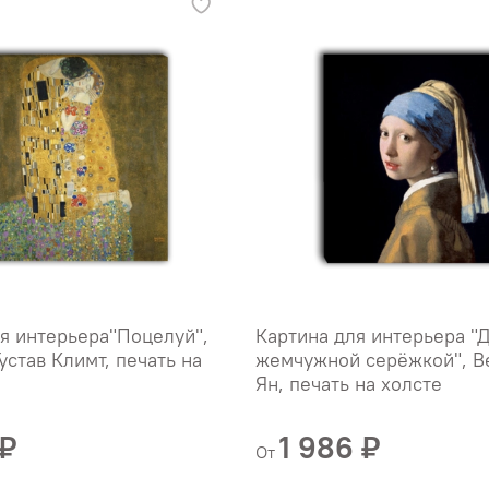
я интерьера"Поцелуй",
Картина для интерьера "
устав Климт, печать на
жемчужной серёжкой", В
Ян, печать на холсте
 ₽
1 986 ₽
От