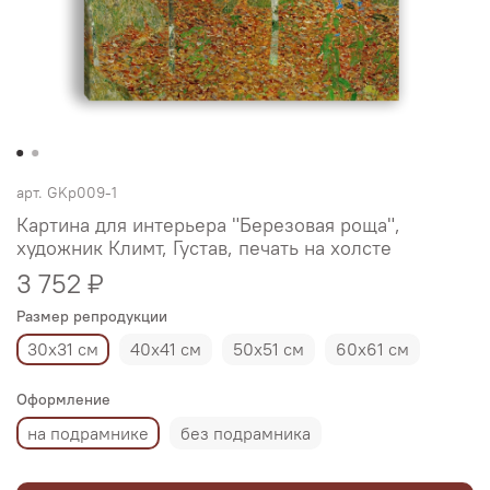
арт.
GKp009-1
Картина для интерьера "Березовая роща",
художник Климт, Густав, печать на холсте
3 752 ₽
Размер репродукции
30х31 см
40х41 см
50х51 см
60х61 см
Оформление
на подрамнике
без подрамника