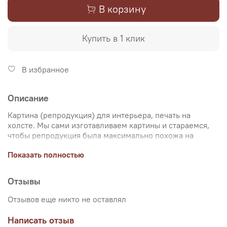
В корзину
Купить в 1 клик
В избранное
Описание
Картина (репродукция) для интерьера, печать на
холсте. Мы сами изготавливаем картины и стараемся,
чтобы репродукция была максимально похожа на
оригинальную картину, какой её создал художник.
Показать полностью
Именно поэтому, мы уделяем особое внимание
передаче цветов и сохранению пропорций картин. Для
печати используются художественный хлопковый холст
Отзывы
и экологические чернила. Репродукцию можно купить
на подрамнике (деревянный подрамник, галерейная
Отзывов еще никто не оставлял
натяжка) или без подрамника (только холст,
доставляется в рулоне в тубусе). Картина продается в
Написать отзыв
нескольких вариантах размеров, представленных на