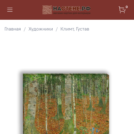
0
Главная
Художники
Климт, Густав