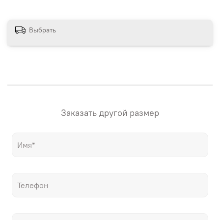
сайте магазина. Если вам нужна картина в своих
размерах – напишите нам! "Настене.рф" – точные
репродукции мировых шедевров живописи, только
Выбрать
гораздо дешевле оригиналов!
Заказать другой размер