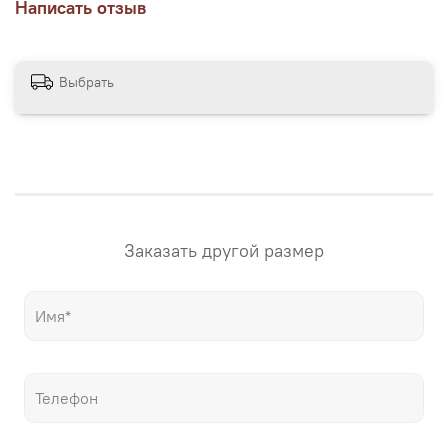
Написать отзыв
нескольких вариантах размеров, представленных на
сайте магазина. Если вам нужна картина в своих
размерах – напишите нам! "Настене.рф" – точные
репродукции мировых шедевров живописи, только
Выбрать
гораздо дешевле оригиналов!
Заказать другой размер