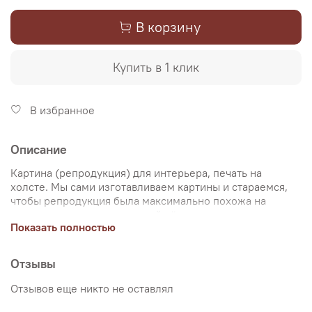
В корзину
Купить в 1 клик
В избранное
Описание
Картина (репродукция) для интерьера, печать на
холсте. Мы сами изготавливаем картины и стараемся,
чтобы репродукция была максимально похожа на
оригинальную картину, какой её создал художник.
Показать полностью
Именно поэтому, мы уделяем особое внимание
передаче цветов и сохранению пропорций картин. Для
печати используются художественный хлопковый холст
Отзывы
и экологические чернила. Репродукцию можно купить
на подрамнике (деревянный подрамник, галерейная
Отзывов еще никто не оставлял
натяжка) или без подрамника (только холст,
доставляется в рулоне в тубусе). Картина продается в