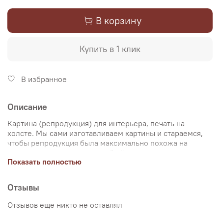
В корзину
Купить в 1 клик
В избранное
Описание
Картина (репродукция) для интерьера, печать на
холсте. Мы сами изготавливаем картины и стараемся,
чтобы репродукция была максимально похожа на
оригинальную картину, какой её создал художник.
Показать полностью
Именно поэтому, мы уделяем особое внимание
передаче цветов и сохранению пропорций картин. Для
печати используются художественный хлопковый холст
Отзывы
и экологические чернила. Репродукцию можно купить
на подрамнике (деревянный подрамник, галерейная
Отзывов еще никто не оставлял
натяжка) или без подрамника (только холст,