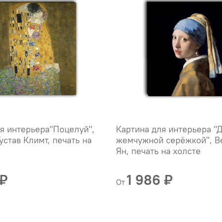
я интерьера"Поцелуй",
Картина для интерьера "
устав Климт, печать на
жемчужной серёжкой", В
Ян, печать на холсте
 ₽
1 986 ₽
От