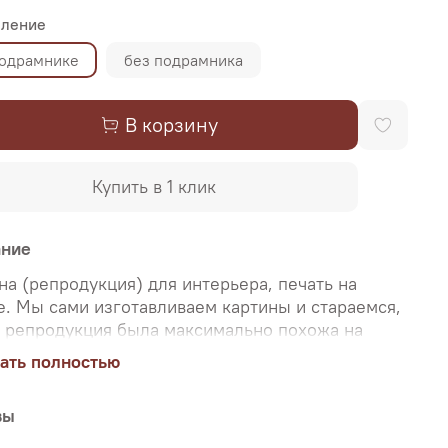
ление
подрамнике
без подрамника
В корзину
Купить в 1 клик
ание
на (репродукция) для интерьера, печать на
е. Мы сами изготавливаем картины и стараемся,
 репродукция была максимально похожа на
нальную картину, какой её создал художник.
ать полностью
о поэтому, мы уделяем особое внимание
аче цветов и сохранению пропорций картин. Для
вы
и используются художественный хлопковый
 и экологические чернила. Репродукцию можно