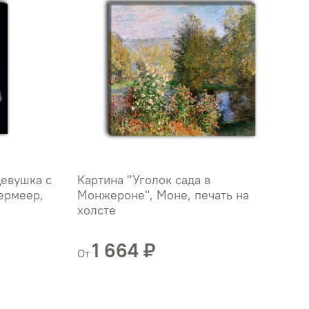
Девушка с
Картина "Уголок сада в
К
ермеер,
Монжероне", Моне, печать на
"
холсте
х
Б
1 664 ₽
От
О