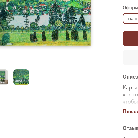
Оформ
на 
Опис
Карти
холст
чтобы
ориги
Показ
Именн
перед
Отзы
печат
холст