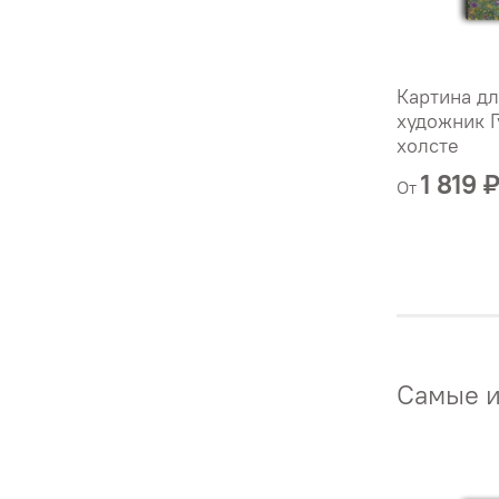
Картина дл
художник Г
холсте
1 819 
От
Самые и