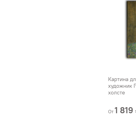
Картина дл
художник Г
холсте
1 819
От