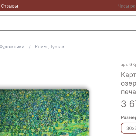
Отзывы
Часы ра
Художники
Климт, Густав
арт.
GK
Карт
озер
печа
3 6
Разме
30х