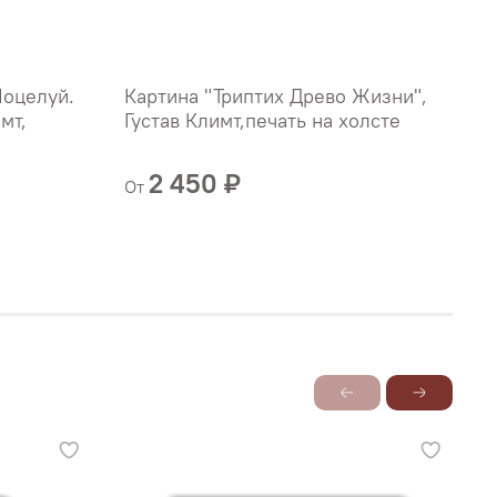
Поцелуй.
Картина "Триптих Древо Жизни",
Ф
мт,
Густав Климт,печать на холсте
Г
2 450 ₽
От
О