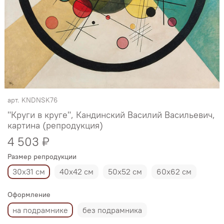
арт.
KNDNSK76
"Круги в круге", Кандинский Василий Васильевич,
картина (репродукция)
4 503 ₽
Размер репродукции
30х31 см
40х42 см
50х52 см
60х62 см
Оформление
на подрамнике
без подрамника