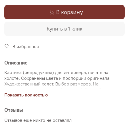
В корзину
Купить в 1 клик
В избранное
Описание
Картина (репродукция) для интерьера, печать на
холсте. Сохранены цвета и пропорции оригинала.
Художественный холст. Выбор размеров. На
подрамнике или в рулоне (дешевле). Галерейная
Показать полностью
натяжка на подрамник, не требует оформления в багет.
Двойная упаковка товара. Доставка по РФ. Интернет-
магазин "Настене.рф" создан для ценителей живописи.
Отзывы
Мы сами изготавливаем репродукции картин и уделяем
особое внимание передаче цветов и сохранению
Отзывов еще никто не оставлял
пропорций картин. Покупая репродукцию в интернет-