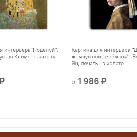
я интерьера"Поцелуй",
Картина для интерьера "
устав Климт, печать на
жемчужной серёжкой", В
Ян, печать на холсте
 ₽
1 986 ₽
От