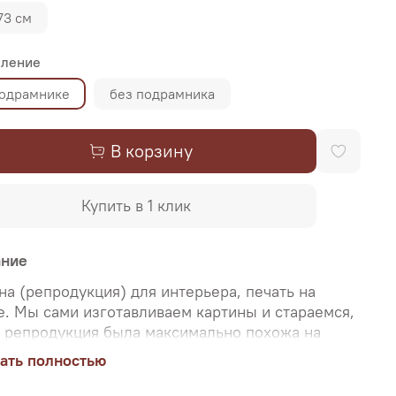
73 см
ление
подрамнике
без подрамника
В корзину
Купить в 1 клик
ание
на (репродукция) для интерьера, печать на
е. Мы сами изготавливаем картины и стараемся,
 репродукция была максимально похожа на
нальную картину, какой её создал художник.
ать полностью
о поэтому, мы уделяем особое внимание
аче цветов и сохранению пропорций картин. Для