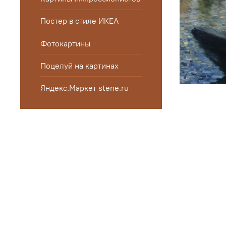
Постер в стиле ИКЕА
Фотокартины
Поцелуй на картинах
Яндекс.Маркет stene.ru