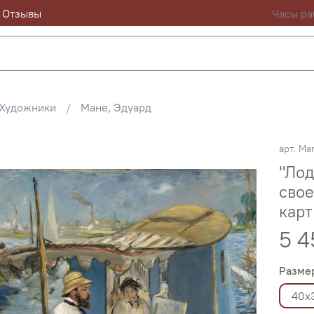
Отзывы
Часы ра
Художники
Мане, Эдуард
арт.
Ma
"Лод
свое
карт
5 4
Разме
40х