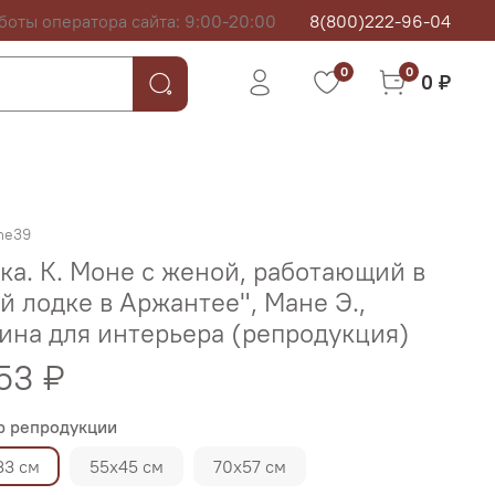
боты оператора сайта: 9:00-20:00
8(800)222-96-04
0
0
0 ₽
ne39
ка. К. Моне с женой, работающий в
й лодке в Аржантее", Мане Э.,
ина для интерьера (репродукция)
53 ₽
р репродукции
33 см
55х45 см
70х57 см