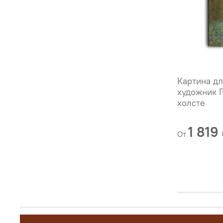
Картина дл
художник Г
холсте
1 819
От