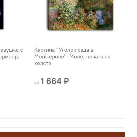
Девушка с
Картина "Уголок сада в
К
ермеер,
Монжероне", Моне, печать на
"
холсте
х
Б
1 664 ₽
От
О