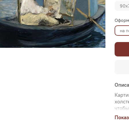
90х
Оформ
на 
Опис
Карти
холст
чтобы
ориги
Показ
Именн
перед