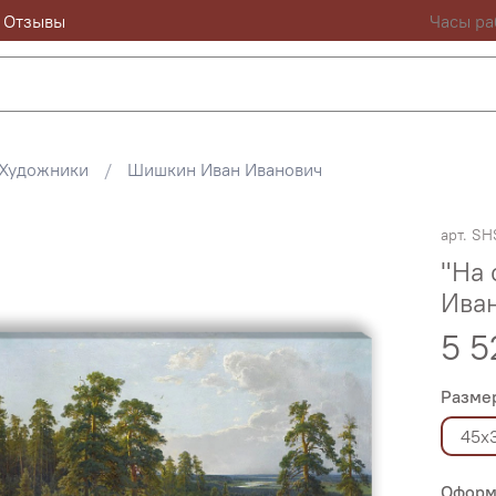
Отзывы
Часы ра
Художники
Шишкин Иван Иванович
арт.
SH
"На 
Иван
5 5
Разме
45х
Оформ