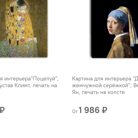
я интерьера"Поцелуй",
Картина для интерьера "
устав Климт, печать на
жемчужной серёжкой", В
Ян, печать на холсте
 ₽
1 986 ₽
От