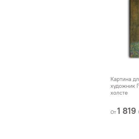
Картина дл
художник Г
холсте
1 819
От