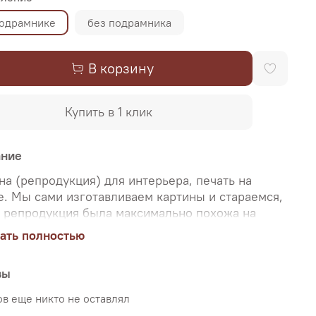
подрамнике
без подрамника
В корзину
Купить в 1 клик
ание
на (репродукция) для интерьера, печать на
е. Мы сами изготавливаем картины и стараемся,
 репродукция была максимально похожа на
нальную картину, какой её создал художник.
ать полностью
о поэтому, мы уделяем особое внимание
аче цветов и сохранению пропорций картин. Для
вы
и используются художественный хлопковый
 и экологические чернила. Репродукцию можно
в еще никто не оставлял
ь на подрамнике (деревянный подрамник,