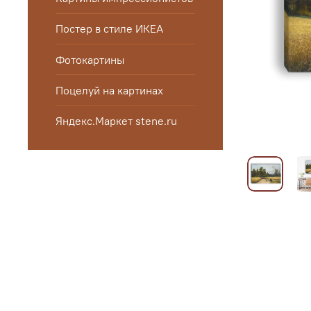
Постер в стиле ИКЕА
Фотокартины
Поцелуй на картинах
Яндекс.Маркет stene.ru