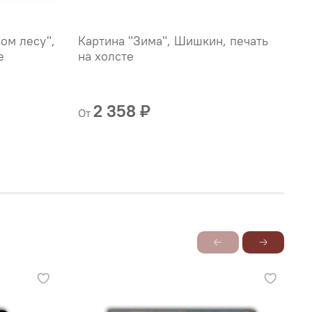
ом лесу",
Картина "Зима", Шишкин, печать
К
е
на холсте
Ш
2 358 ₽
От
О