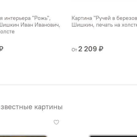
я интерьера "Рожь",
Картина "Ручей в березов
Шишкин Иван Иванович,
Шишкин, печать на холст
холсте
₽
2 209 ₽
От
звестные картины