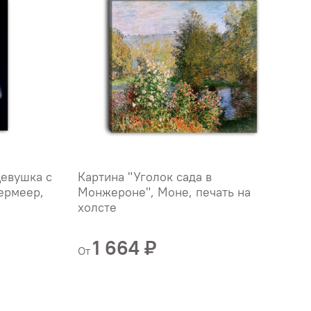
Девушка с
Картина "Уголок сада в
К
ермеер,
Монжероне", Моне, печать на
"
холсте
х
Б
1 664 ₽
От
О