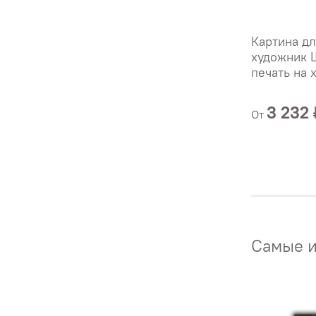
Картина дл
художник 
печать на 
3 232 
От
Самые и