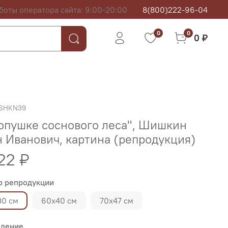
боты оператора сайта: 9:00-20:00
8(800)222-96-04
0
0
0 ₽
SHKN39
опушке соснового леса", Шишкин
 Иванович, картина (репродукция)
22 ₽
р репродукции
30 см
60х40 см
70х47 см
ление