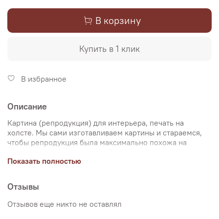
В корзину
Купить в 1 клик
В избранное
Описание
Картина (репродукция) для интерьера, печать на
холсте. Мы сами изготавливаем картины и стараемся,
чтобы репродукция была максимально похожа на
оригинальную картину, какой её создал художник.
Показать полностью
Именно поэтому, мы уделяем особое внимание
передаче цветов и сохранению пропорций картин. Для
печати используются художественный хлопковый холст
Отзывы
и экологические чернила. Репродукцию можно купить
на подрамнике (деревянный подрамник, галерейная
Отзывов еще никто не оставлял
натяжка) или без подрамника (только холст,