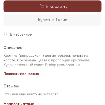
В корзину
Купить в 1 клик
В избранное
Описание
Картина (репродукция) для интерьера, печать на
холсте. Сохранены цвета и пропорции оригинала.
Художественный холст. Выбор размеров. На
подрамнике или в рулоне (дешевле). Галерейная
Показать полностью
натяжка на подрамник, не требует оформления в багет.
Двойная упаковка товара. Доставка по РФ. Интернет-
магазин "Настене.рф" создан для ценителей живописи.
Отзывы
Мы сами изготавливаем репродукции картин и уделяем
особое внимание передаче цветов и сохранению
Отзывов еще никто не оставлял
пропорций картин. Покупая репродукцию в интернет-
магазине "Настене.рф", вы приобретаете максимально
Написать отзыв