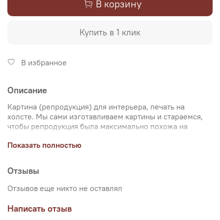
В корзину
Купить в 1 клик
В избранное
Описание
Картина (репродукция) для интерьера, печать на
холсте. Мы сами изготавливаем картины и стараемся,
чтобы репродукция была максимально похожа на
оригинальную картину, какой её создал художник.
Показать полностью
Именно поэтому, мы уделяем особое внимание
передаче цветов и сохранению пропорций картин. Для
печати используются художественный хлопковый холст
Отзывы
и экологические чернила. Репродукцию можно купить
на подрамнике (деревянный подрамник, галерейная
Отзывов еще никто не оставлял
натяжка) или без подрамника (только холст,
доставляется в рулоне в тубусе). Картина продается в
Написать отзыв
нескольких вариантах размеров, представленных на