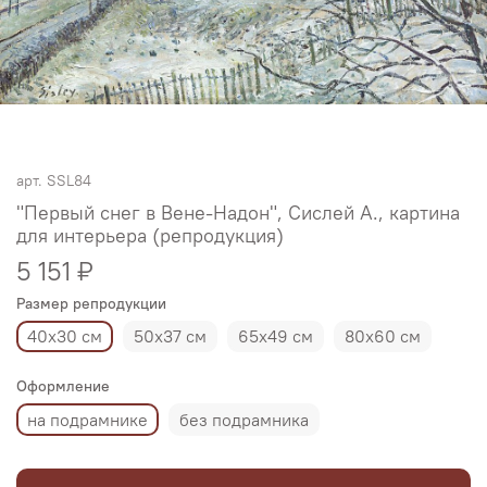
арт.
SSL84
"Первый снег в Вене-Надон", Сислей А., картина
для интерьера (репродукция)
5 151 ₽
Размер репродукции
40х30 см
50х37 см
65х49 см
80х60 см
Оформление
на подрамнике
без подрамника