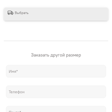
сайте магазина. Если вам нужна картина в других
размерах – напишите нам! "Настене.рф" – точные
репродукции мировых шедевров живописи, только
Выбрать
гораздо дешевле оригиналов!
Заказать другой размер