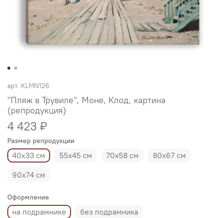
арт.
KLMN126
"Пляж в Трувиле", Моне, Клод, картина
(репродукция)
4 423 ₽
Размер репродукции
40х33 см
55х45 см
70х58 см
80х67 см
90х74 см
Оформление
на подрамнике
без подрамника