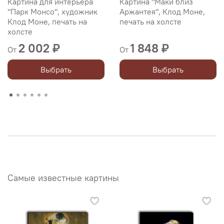
Картина для интерьера
Картина "Маки близ
"Парк Монсо", художник
Аржантея", Клод Моне,
Клод Моне, печать на
печать на холсте
холсте
2 002 ₽
1 848 ₽
От
От
Выбрать
Выбрать
Самые известные картины