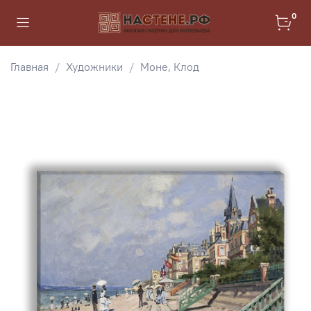
0
Главная
Художники
Моне, Клод