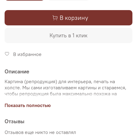
В корзину
Купить в 1 клик
В избранное
Описание
Картина (репродукция) для интерьера, печать на
холсте. Мы сами изготавливаем картины и стараемся,
чтобы репродукция была максимально похожа на
оригинальную картину, какой её создал художник.
Показать полностью
Именно поэтому, мы уделяем особое внимание
передаче цветов и сохранению пропорций картин. Для
печати используются художественный хлопковый холст
Отзывы
и экологические чернила. Репродукцию можно купить
на подрамнике (деревянный подрамник, галерейная
Отзывов еще никто не оставлял
натяжка) или без подрамника (только холст,