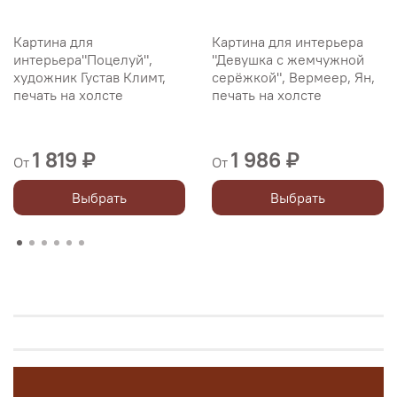
Картина для
Картина для интерьера
интерьера"Поцелуй",
"Девушка с жемчужной
художник Густав Климт,
серёжкой", Вермеер, Ян,
печать на холсте
печать на холсте
1 819 ₽
1 986 ₽
От
От
Выбрать
Выбрать