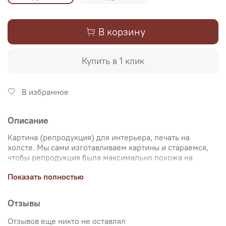
В корзину
Купить в 1 клик
В избранное
Описание
Картина (репродукция) для интерьера, печать на
холсте. Мы сами изготавливаем картины и стараемся,
чтобы репродукция была максимально похожа на
оригинальную картину, какой её создал художник.
Показать полностью
Именно поэтому, мы уделяем особое внимание
передаче цветов и сохранению пропорций картин. Для
печати используются художественный хлопковый холст
Отзывы
и экологические чернила. Репродукцию можно купить
на подрамнике (деревянный подрамник, галерейная
Отзывов еще никто не оставлял