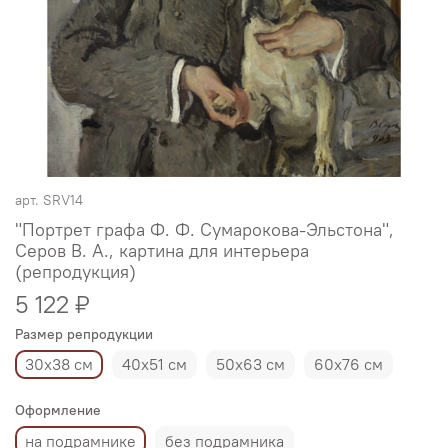
арт.
SRV14
"Портрет графа Ф. Ф. Сумарокова-Эльстона",
Серов В. А., картина для интерьера
(репродукция)
5 122 ₽
Размер репродукции
30х38 см
40х51 см
50х63 см
60х76 см
Оформление
на подрамнике
без подрамника