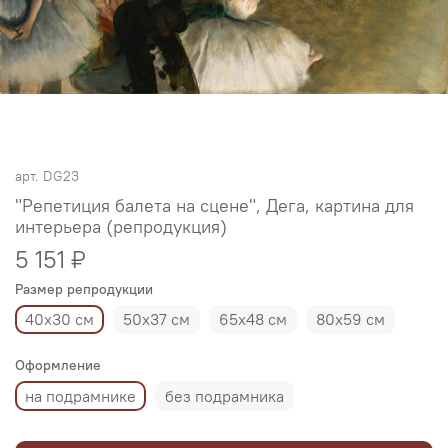
арт.
DG23
"Репетиция балета на сцене", Дега, картина для
интерьера (репродукция)
5 151 ₽
Размер репродукции
40х30 см
50х37 см
65х48 см
80х59 см
Оформление
на подрамнике
без подрамника