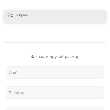
сайте магазина. Если вам нужна картина в других
размерах – напишите нам! "Настене.рф" – точные
репродукции мировых шедевров живописи, только
Выбрать
гораздо дешевле оригиналов!
Заказать другой размер