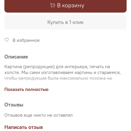
В корзину
Купить в 1 клик
В избранное
Описание
Картина (репродукция) для интерьера, печать на
холсте. Мы сами изготавливаем картины и стараемся,
чтобы репродукция была максимально похожа на
оригинальную картину, какой её создал художник.
Показать полностью
Именно поэтому, мы уделяем особое внимание
передаче цветов и сохранению пропорций картин. Для
печати используются художественный хлопковый холст
Отзывы
и экологические чернила. Репродукцию можно купить
на подрамнике (деревянный подрамник, галерейная
Отзывов еще никто не оставлял
натяжка) или без подрамника (только холст,
доставляется в рулоне в тубусе). Картина продается в
Написать отзыв
нескольких вариантах размеров, представленных на