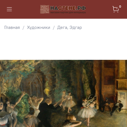
0
Главная
Художники
Дега, Эдгар