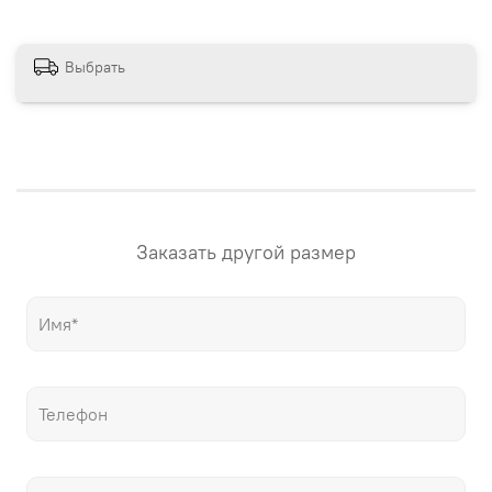
сайте магазина. Если вам нужна картина в своих
размерах – напишите нам! "Настене.рф" – точные
репродукции мировых шедевров живописи, только
Выбрать
гораздо дешевле оригиналов!
Заказать другой размер