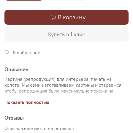
В корзину
Купить в 1 клик
В избранное
Описание
Картина (репродукция) для интерьера, печать на
холсте. Мы сами изготавливаем картины и стараемся,
чтобы репродукция была максимально похожа на
оригинальную картину, какой её создал художник.
Показать полностью
Именно поэтому, мы уделяем особое внимание
передаче цветов и сохранению пропорций картин. Для
печати используются художественный хлопковый холст
Отзывы
и экологические чернила. Репродукцию можно купить
на подрамнике (деревянный подрамник, галерейная
Отзывов еще никто не оставлял
натяжка) или без подрамника (только холст,