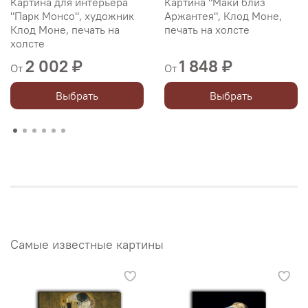
Картина для интерьера
Картина "Маки близ
"Парк Монсо", художник
Аржантея", Клод Моне,
Клод Моне, печать на
печать на холсте
холсте
2 002 ₽
1 848 ₽
От
От
Выбрать
Выбрать
Самые известные картины