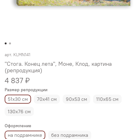
арт.
KLMN141
"Стога. Конец лета", Моне, Клод, картина
(репродукция)
4 837 ₽
Размер репродукции
51х30 см
70х41 см
90х53 см
110х65 см
130х76 см
Оформление
на подрамнике
без подрамника