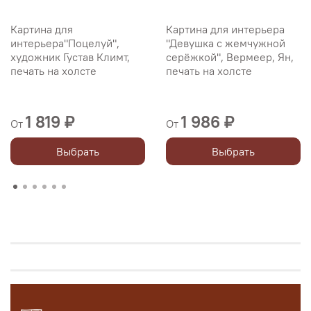
Картина для
Картина для интерьера
интерьера"Поцелуй",
"Девушка с жемчужной
художник Густав Климт,
серёжкой", Вермеер, Ян,
печать на холсте
печать на холсте
1 819 ₽
1 986 ₽
От
От
Выбрать
Выбрать