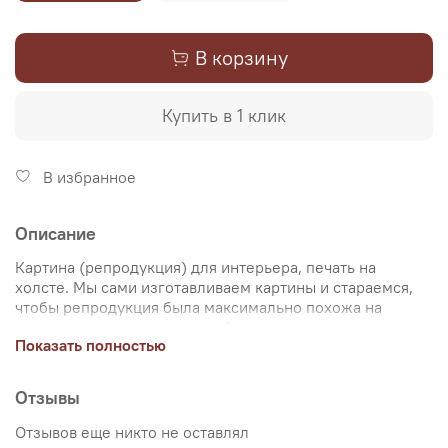
В корзину
Купить в 1 клик
В избранное
Описание
Картина (репродукция) для интерьера, печать на
холсте. Мы сами изготавливаем картины и стараемся,
чтобы репродукция была максимально похожа на
оригинальную картину, какой её создал художник.
Показать полностью
Именно поэтому, мы уделяем особое внимание
передаче цветов и сохранению пропорций картин. Для
печати используются художественный хлопковый холст
Отзывы
и экологические чернила. Репродукцию можно купить
на подрамнике (деревянный подрамник, галерейная
Отзывов еще никто не оставлял
натяжка) или без подрамника (только холст,