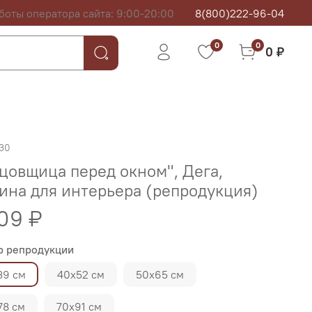
боты оператора сайта: 9:00-20:00
8(800)222-96-04
0
0
0 ₽
30
цовщица перед окном", Дега,
ина для интерьера (репродукция)
09 ₽
р репродукции
39 см
40х52 см
50х65 см
78 см
70х91 см