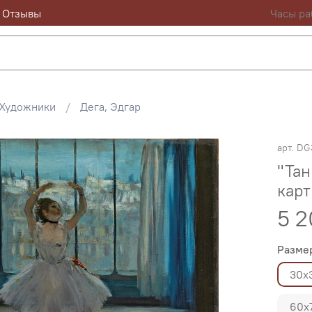
Отзывы
Часы ра
Художники
Дега, Эдгар
арт.
DG
"Тан
карт
5 2
Разме
30х
60х