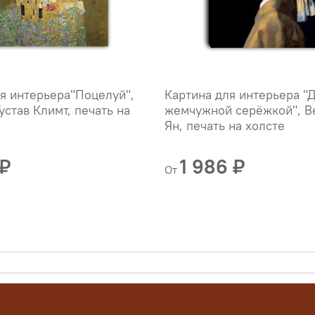
я интерьера"Поцелуй",
Картина для интерьера "
устав Климт, печать на
жемчужной серёжкой", В
Ян, печать на холсте
 ₽
1 986 ₽
От