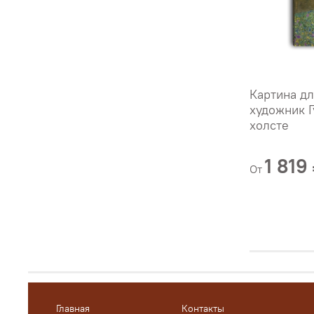
Картина дл
художник Г
холсте
1 819
От
Главная
Контакты