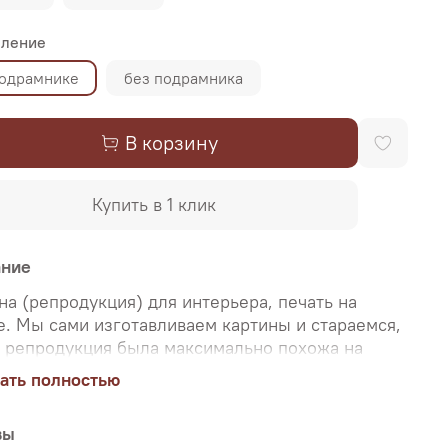
ление
подрамнике
без подрамника
В корзину
Купить в 1 клик
ание
на (репродукция) для интерьера, печать на
е. Мы сами изготавливаем картины и стараемся,
 репродукция была максимально похожа на
нальную картину, какой её создал художник.
ать полностью
о поэтому, мы уделяем особое внимание
аче цветов и сохранению пропорций картин. Для
вы
и используются художественный хлопковый