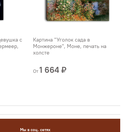
Девушка с
Картина "Уголок сада в
К
ермеер,
Монжероне", Моне, печать на
"
холсте
х
Б
1 664 ₽
От
О
Мы в соц. сетях