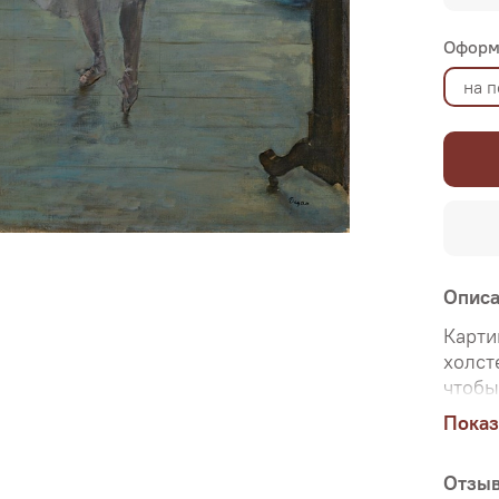
Оформ
на 
Опис
Карти
холст
чтобы
ориги
Показ
Именн
перед
Отзы
печат