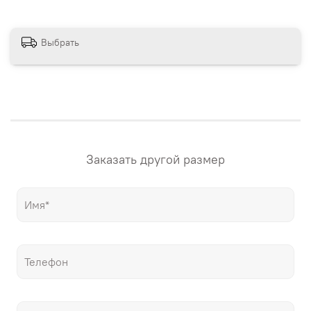
сайте магазина. Если вам нужна картина в других
размерах – напишите нам! "Настене.рф" – точные
репродукции мировых шедевров живописи, только
Выбрать
гораздо дешевле оригиналов!
Заказать другой размер