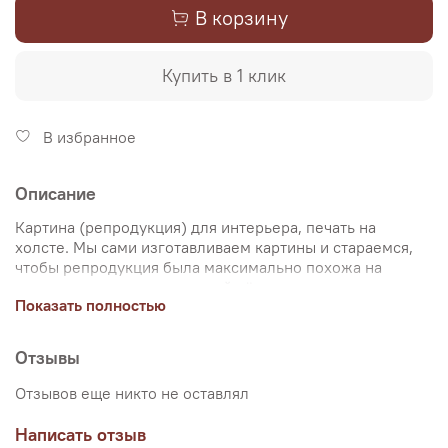
В корзину
Купить в 1 клик
В избранное
Описание
Картина (репродукция) для интерьера, печать на
холсте. Мы сами изготавливаем картины и стараемся,
чтобы репродукция была максимально похожа на
оригинальную картину, какой её создал художник.
Показать полностью
Именно поэтому, мы уделяем особое внимание
передаче цветов и сохранению пропорций картин. Для
печати используются художественный хлопковый холст
Отзывы
и экологические чернила. Репродукцию можно купить
на подрамнике (деревянный подрамник, галерейная
Отзывов еще никто не оставлял
натяжка) или без подрамника (только холст,
доставляется в рулоне в тубусе). Картина продается в
Написать отзыв
нескольких вариантах размеров, представленных на