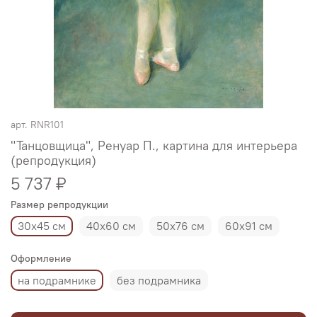
арт.
RNR101
"Танцовщица", Ренуар П., картина для интерьера
(репродукция)
5 737 ₽
Размер репродукции
30х45 см
40х60 см
50х76 см
60х91 см
Оформление
на подрамнике
без подрамника