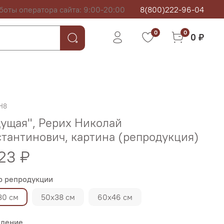
боты оператора сайта: 9:00-20:00
8(800)222-96-04
0
0
0 ₽
H8
ущая", Рерих Николай
тантинович, картина (репродукция)
23 ₽
р репродукции
30 см
50х38 см
60х46 см
ление