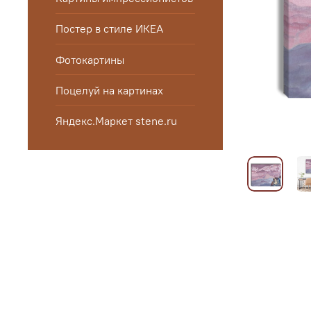
Постер в стиле ИКЕА
Фотокартины
Поцелуй на картинах
Яндекс.Маркет stene.ru