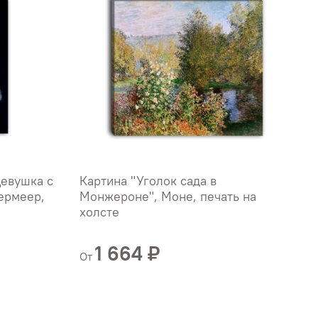
Девушка с
Картина "Уголок сада в
К
ермеер,
Монжероне", Моне, печать на
"
холсте
х
Б
1 664 ₽
От
О