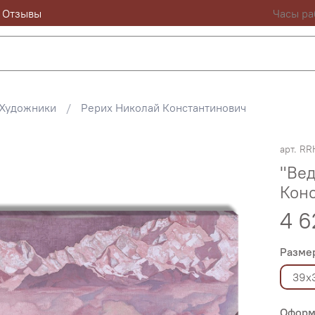
Отзывы
Часы ра
Художники
Рерих Николай Константинович
арт.
RR
"Вед
Конс
4 6
Разме
39х
Оформ