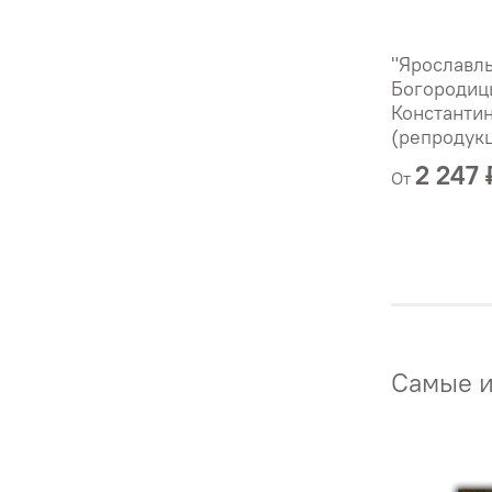
"Ярославл
Богородиц
Константин
(репродук
2 247 
От
Самые и