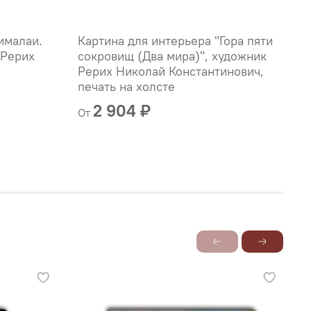
ималаи.
Картина для интерьера "Гора пяти
К
 Рерих
сокровищ (Два мира)", художник
г
Рерих Николай Константинович,
К
печать на холсте
2 904 ₽
От
О