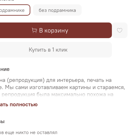
подрамнике
без подрамника
В корзину
Купить в 1 клик
ание
на (репродукция) для интерьера, печать на
е. Мы сами изготавливаем картины и стараемся,
 репродукция была максимально похожа на
нальную картину, какой её создал художник.
ать полностью
о поэтому, мы уделяем особое внимание
аче цветов и сохранению пропорций картин. Для
вы
и используются художественный хлопковый
 и экологические чернила. Репродукцию можно
в еще никто не оставлял
ь на подрамнике (деревянный подрамник,