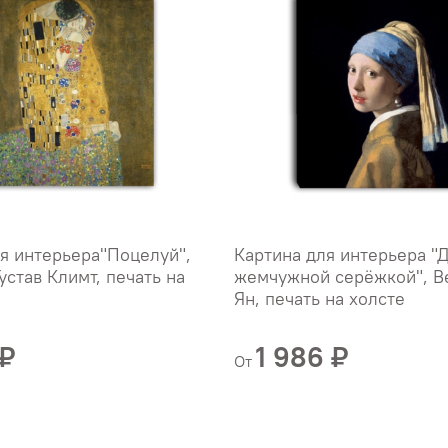
я интерьера"Поцелуй",
Картина для интерьера "
устав Климт, печать на
жемчужной серёжкой", В
Ян, печать на холсте
 ₽
1 986 ₽
От