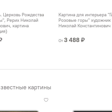
ь. Церковь Рождества
Картина для интерьера "Г
ы", Рерих Николай
Розовые горы" художник
ович, картина
Николай Константинович
ция)
₽
3 488 ₽
От
звестные картины