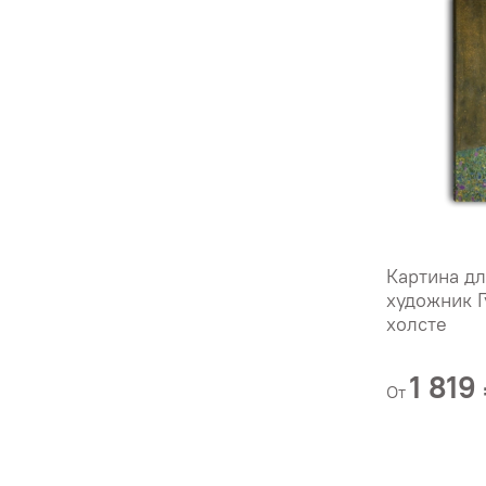
Картина дл
художник Г
холсте
1 819
От