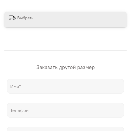
сайте магазина. Если вам нужна картина в других
размерах – напишите нам! "Настене.рф" – точные
репродукции мировых шедевров живописи, только
Выбрать
гораздо дешевле оригиналов!
Заказать другой размер