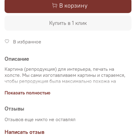
В корзину
Купить в 1 клик
В избранное
Описание
Картина (репродукция) для интерьера, печать на
холсте. Мы сами изготавливаем картины и стараемся,
чтобы репродукция была максимально похожа на
оригинальную картину, какой её создал художник.
Показать полностью
Именно поэтому, мы уделяем особое внимание
передаче цветов и сохранению пропорций картин. Для
печати используются художественный хлопковый холст
Отзывы
и экологические чернила. Репродукцию можно купить
на подрамнике (деревянный подрамник, галерейная
Отзывов еще никто не оставлял
натяжка) или без подрамника (только холст,
доставляется в рулоне в тубусе). Картина продается в
Написать отзыв
нескольких вариантах размеров, представленных на