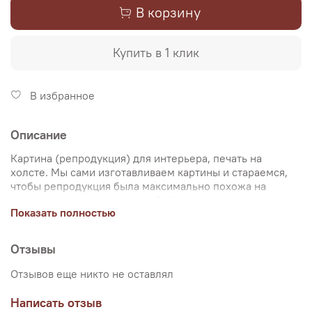
В корзину
Купить в 1 клик
В избранное
Описание
Картина (репродукция) для интерьера, печать на
холсте. Мы сами изготавливаем картины и стараемся,
чтобы репродукция была максимально похожа на
оригинальную картину, какой её создал художник.
Показать полностью
Именно поэтому, мы уделяем особое внимание
передаче цветов и сохранению пропорций картин. Для
печати используются художественный хлопковый холст
Отзывы
и экологические чернила. Репродукцию можно купить
на подрамнике (деревянный подрамник, галерейная
Отзывов еще никто не оставлял
натяжка) или без подрамника (только холст,
доставляется в рулоне в тубусе). Картина продается в
Написать отзыв
нескольких вариантах размеров, представленных на