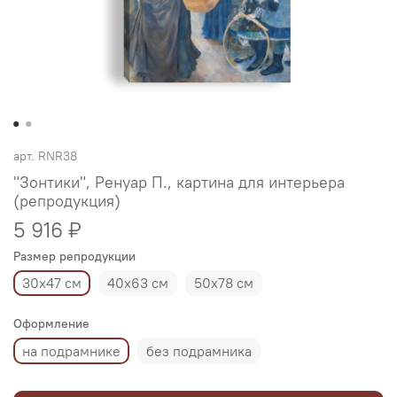
арт.
RNR38
"Зонтики", Ренуар П., картина для интерьера
(репродукция)
5 916 ₽
Размер репродукции
30х47 см
40х63 см
50х78 см
Оформление
на подрамнике
без подрамника