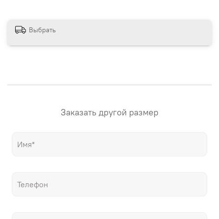
сайте магазина. Если вам нужна картина в других
размерах – напишите нам! "Настене.рф" – точные
репродукции мировых шедевров живописи, только
Выбрать
гораздо дешевле оригиналов!
Заказать другой размер