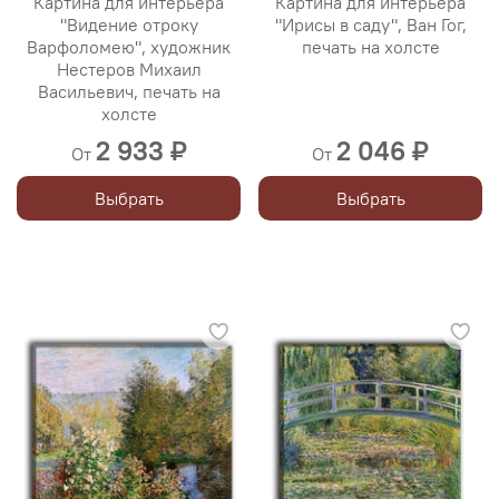
Картина для интерьера
Картина для интерьера
"Видение отроку
"Ирисы в саду", Ван Гог,
Варфоломею", художник
печать на холсте
Нестеров Михаил
Васильевич, печать на
холсте
2 933 ₽
2 046 ₽
От
От
Выбрать
Выбрать