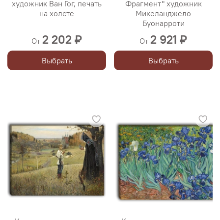
художник Ван Гог, печать
Фрагмент" художник
на холсте
Микеланджело
Буонарроти
2 202 ₽
2 921 ₽
От
От
Выбрать
Выбрать