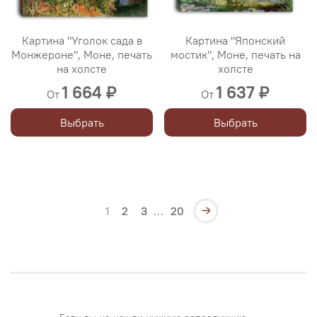
Картина "Уголок сада в
Картина "Японский
Монжероне", Моне, печать
мостик", Моне, печать на
на холсте
холсте
1 664 ₽
1 637 ₽
От
От
Выбрать
Выбрать
1
2
3
…
20