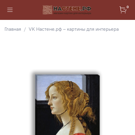
0
Главная
VK Настене.рф – картины для интерьера