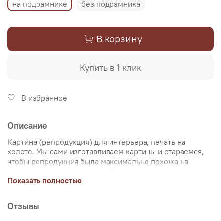
на подрамнике
без подрамника
В корзину
Купить в 1 клик
В избранное
Описание
Картина (репродукция) для интерьера, печать на
холсте. Мы сами изготавливаем картины и стараемся,
чтобы репродукция была максимально похожа на
оригинальную картину, какой её создал художник.
Показать полностью
Именно поэтому, мы уделяем особое внимание
передаче цветов и сохранению пропорций картин. Для
печати используются художественный хлопковый холст
Отзывы
и экологические чернила. Репродукцию можно купить
на подрамнике (деревянный подрамник, галерейная