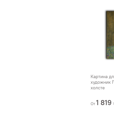
Картина дл
художник Г
холсте
1 819
От