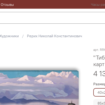
Отзывы
Часы ра
Художники
Рерих Николай Константинович
арт.
RR
"Тиб
карт
4 1
Разме
40х
85х5