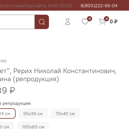
боты оператора сайта: 9:00-20:00
8(800)222-96-04
0
0
0 ₽
H68
ет", Рерих Николай Константинович,
ина (репродукция)
39 ₽
р репродукции
24 см
55х33 см
70х42 см
1 см
100х60 см