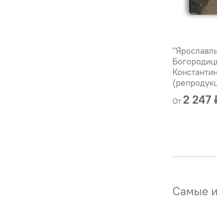
"Ярославл
Богородиц
Константин
(репродук
2 247 
От
Самые и