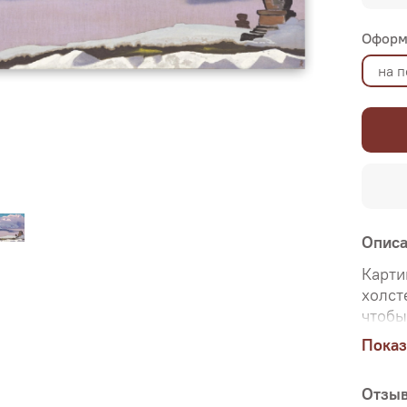
Оформ
на 
Опис
Карти
холст
чтобы
ориги
Показ
Именн
перед
Отзы
печат