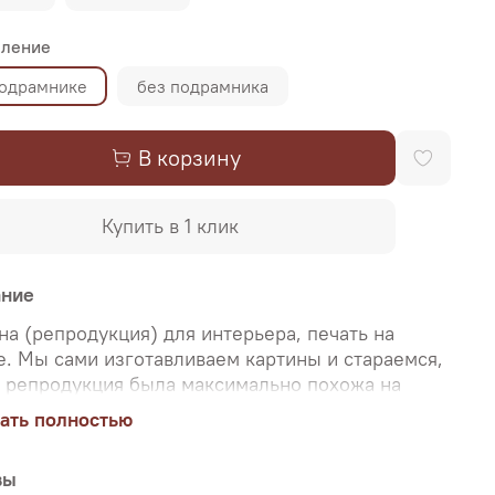
ление
подрамнике
без подрамника
В корзину
Купить в 1 клик
ание
на (репродукция) для интерьера, печать на
е. Мы сами изготавливаем картины и стараемся,
 репродукция была максимально похожа на
нальную картину, какой её создал художник.
ать полностью
о поэтому, мы уделяем особое внимание
аче цветов и сохранению пропорций картин. Для
вы
и используются художественный хлопковый