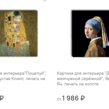
я интерьера"Поцелуй",
Картина для интерьера "
устав Климт, печать на
жемчужной серёжкой", В
Ян, печать на холсте
 ₽
1 986 ₽
От