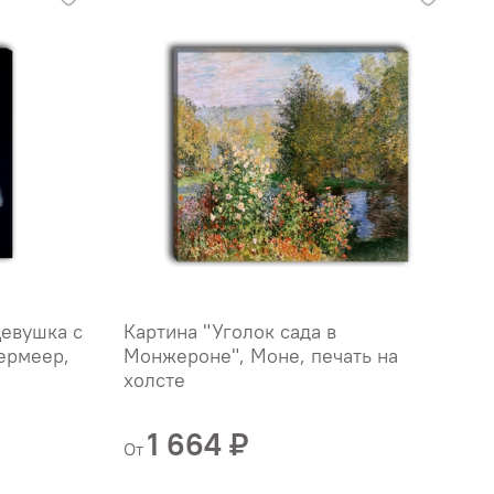
Девушка с
Картина "Уголок сада в
К
ермеер,
Монжероне", Моне, печать на
"
холсте
х
Б
1 664 ₽
От
О