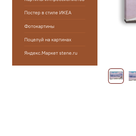
Постер в стиле ИКЕА
Фотокартины
Поцелуй на картинах
Яндекс.Маркет stene.ru