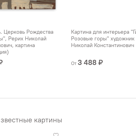
ь. Церковь Рождества
Картина для интерьера "Г
ы", Рерих Николай
Розовые горы" художник
ович, картина
Николай Константинович
ция)
₽
3 488 ₽
От
звестные картины