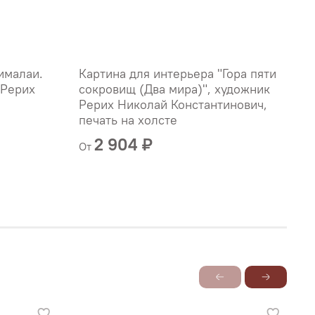
ималаи.
Картина для интерьера "Гора пяти
К
 Рерих
сокровищ (Два мира)", художник
г
Рерих Николай Константинович,
К
печать на холсте
2 904 ₽
От
О